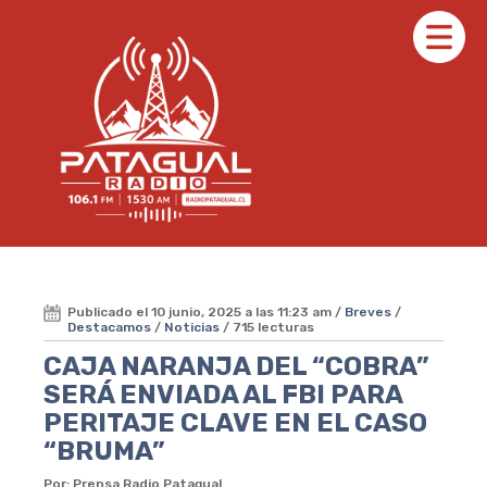
Publicado el 10 junio, 2025 a las 11:23 am /
Breves
/
Destacamos
/
Noticias
/ 715 lecturas
CAJA NARANJA DEL “COBRA”
SERÁ ENVIADA AL FBI PARA
PERITAJE CLAVE EN EL CASO
“BRUMA”
Por: Prensa Radio Patagual