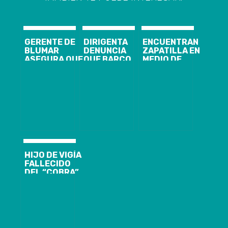
GERENTE DE
DIRIGENTA
ENCUENTRAN
BLUMAR
DENUNCIA
ZAPATILLA EN
ASEGURA QUE
QUE BARCO
MEDIO DE
TRIPULACIÓN
QUE HABRÍA
BÚSQUEDA DE
DE BARCO
IMPACTADO A
PESCADORES
PESQUERO
LANCHA DE
DESAPARECIDOS
NIEGA HABER
PESCADORES
TRAS
CHOCADO LA
DESAPARECIDOS
NAUFRAGAR
LANCHA DE
NO SE DETUVO
EN CORONEL
PESCADORES:
“ES
IMPENSABLE”
HIJO DE VIGÍA
FALLECIDO
DEL “COBRA”
REVELA
PRESIONES
PREVIAS A SU
MUERTE:
“HUBO
EXTORSIONES