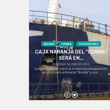
BRUMA
COBRA
PESCADORES
CAJA NARANJA DEL “COBRA”
SERÁ EN...
PUBLICADO EN JUNIO DE 2025
La investigación sobre la misteriosa desaparición
del pesquero artesanal “Bruma” y sus ...