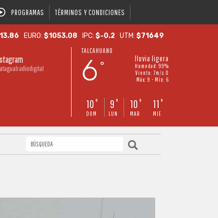
PROGRAMAS
TÉRMINOS Y CONDICIONES
13.86
EURO:
$1053.08
IPC:
$-0.2
UTM:
$71649
TALCAHUANO
6
lluvia ligera
nstagram
°
Humedad: 99%
atagualradiodigital
Viento: 7m/s O
Máx: 9 • Mín: 6
10
9
10
11
°
°
°
°
DOM
LUN
MAR
MIE