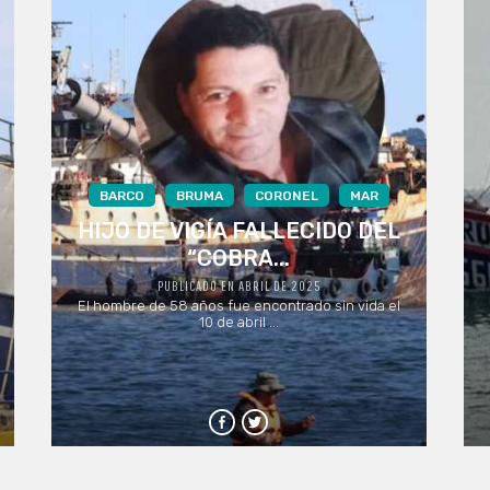
BARCO
BRUMA
CORONEL
MAR
HIJO DE VIGÍA FALLECIDO DEL
“COBRA...
PUBLICADO EN ABRIL DE 2025
El hombre de 58 años fue encontrado sin vida el
10 de abril ...