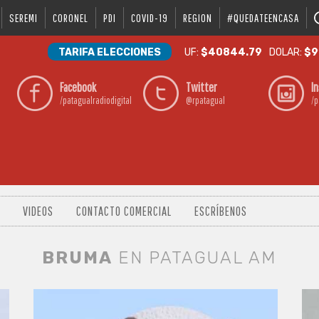
SEREMI
CORONEL
PDI
COVID-19
REGION
#QUEDATEENCASA
TARIFA ELECCIONES
UF:
$40844.79
DOLAR:
$9
Facebook
Twitter
I
/patagualradiodigital
@rpatagual
/p
VIDEOS
CONTACTO COMERCIAL
ESCRÍBENOS
BRUMA
EN PATAGUAL AM