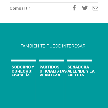
Compartir
TAMBIÉN TE PUEDE INTERESAR:
SOBORNO Y
PARTIDOS
SENADORA
COHECHO:
OFICIALISTAS
ALLENDE Y LA
FISCALÍA
PLANTEAN
FALLIDA
FORMALIZARÁ
REEVALUAR
VENTA DE LA
INVESTIGACIÓN
CANDIDATURA
CASA DE SU
CONTRA
DEL ALCALDE
PADRE: “PUDE
ALCALDE
BORIS
HABERME
CHAMORRO
CHAMORRO
EQUIVOCADO,
(PS) Y
POR
LO VA A
EMPRESARIO
FORMALIZACIÓN
DIRIMIR EL