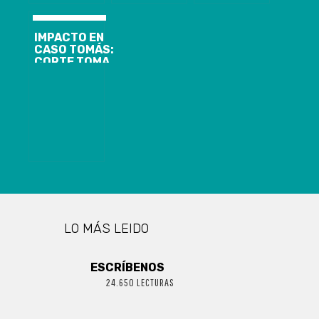
DE PUERTO
TRIBUNAL
CORONEL
CONSTITUCIONAL”
IMPACTO EN
CASO TOMÁS:
CORTE TOMA
DECISIÓN
CLAVE SOBRE
EL TÍO ABUELO
Y DEFENSA
ACCEDERÁ A
CARPETA
INVESTIGATIVA
LO MÁS LEIDO
ESCRÍBENOS
24.650 LECTURAS