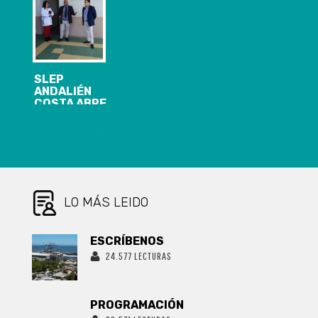
MENTAL” DE
PRESIDENTE
ANIMALES
DE LA
COMISIÓN DE
PESCA DEL
SENADO
SLEP
ANDALIÉN
COSTA ABRE
LICITACIONES
POR MÁS DE
1000
MILLONES DE
PESOS
LO MÁS LEIDO
ESCRÍBENOS
24.577 LECTURAS
PROGRAMACIÓN