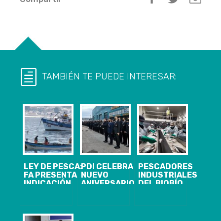
TAMBIÉN TE PUEDE INTERESAR:
LEY DE PESCA:
PDI CELEBRA
PESCADORES
FA PRESENTA
NUEVO
INDUSTRIALES
INDICACIÓN
ANIVERSARIO
DEL BIOBÍO
PARA
CON ALTA
DENUNCIAN
RESPETAR
VALORACIÓN
CAMPAÑA DE
“ESTADO
CIUDADANA
DESINFORMACIÓN
FÍSICO Y
POR PARTE DE