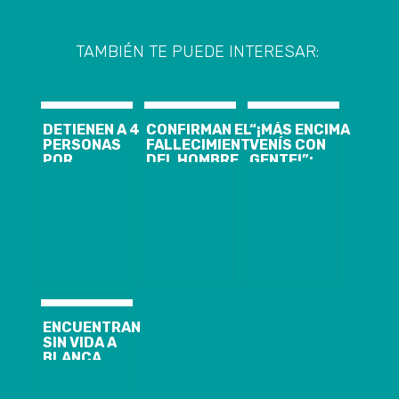
TAMBIÉN TE PUEDE INTERESAR:
DETIENEN A 4
CONFIRMAN EL
“¡MÁS ENCIMA
PERSONAS
FALLECIMIENTO
VENÍS CON
POR
DEL HOMBRE
GENTE!”:
SECUESTRO
QUE SE QUEMÓ
GRABAN Y
DE HOMBRE DE
A LO BONZO EN
FUNAN A
60 AÑOS EN
CONCEPCIÓN
CHOFER QUE
CONCEPCIÓN
LANZÓ SU
MICRO
CONTRA
CAMIÓN EN
MEDIO DE
VIOLENTA
PELEA
ENCUENTRAN
SIN VIDA A
BLANCA
ACEVEDO
ROSALES EN