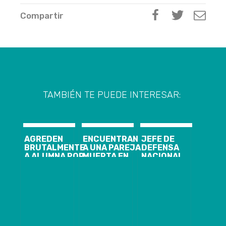
Compartir
TAMBIÉN TE PUEDE INTERESAR:
AGREDEN
ENCUENTRAN
JEFE DE
BRUTALMENTE
A UNA PAREJA
DEFENSA
A ALUMNA POR
MUERTA EN
NACIONAL
“SER LINDA Y
DORMITORIO
REVELA QUE
TENER EL
DE VIVIENDA
“HUBO ALGO
PELO LIMPIO”
EN COMUNA DE
ORQUESTADO
LOS LAGOS
Y
ORGANIZADO”
TRAS ORIGEN
DE INCENDIOS