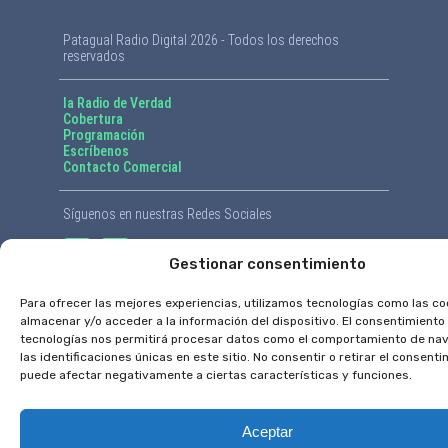
Patagual Radio Digital 2026 - Todos los derechos
reservados
la Radio de Verdad
Cobertura
Programación
Escríbenos
Contacto Comercial
Síguenos en nuestras Redes Sociales
Gestionar consentimiento
Para ofrecer las mejores experiencias, utilizamos tecnologías como las co
almacenar y/o acceder a la información del dispositivo. El consentimiento
tecnologías nos permitirá procesar datos como el comportamiento de na
las identificaciones únicas en este sitio. No consentir o retirar el consenti
puede afectar negativamente a ciertas características y funciones.
Aceptar