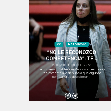
CC
MARONOVIC
“NO LE RECONOZCO
COMPETENCIA”: TE...
PUBLICADO EN MARZO DE 2022
La convencional Teresa Marinovic reaccionó
irónicamente a la denuncia que algunos
compañeros decidieron ...