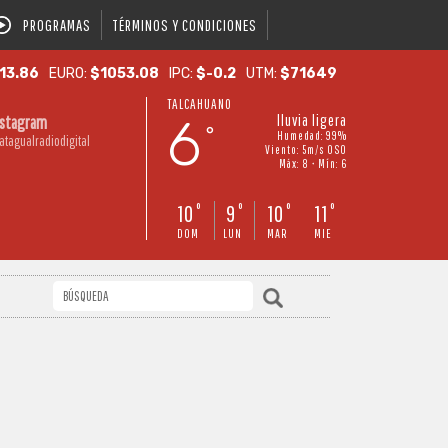
PROGRAMAS
TÉRMINOS Y CONDICIONES
13.86
EURO:
$1053.08
IPC:
$-0.2
UTM:
$71649
TALCAHUANO
6
lluvia ligera
nstagram
°
Humedad: 99%
atagualradiodigital
Viento: 5m/s OSO
Máx: 8 • Mín: 6
10
9
10
11
°
°
°
°
DOM
LUN
MAR
MIE