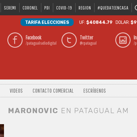
SEREMI
CORONEL
PDI
COVID-19
REGION
#QUEDATEENCASA
TARIFA ELECCIONES
UF:
$40844.79
DOLAR:
$9
Facebook
Twitter
I
/patagualradiodigital
@rpatagual
/p
VIDEOS
CONTACTO COMERCIAL
ESCRÍBENOS
MARONOVIC
EN PATAGUAL AM