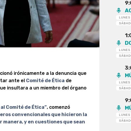
9
A
LUNES
SÁBA
1
D
LUNES
SÁBA
3
cionó irónicamente a la denuncia que
M
tar ante el
Comité de Ética
de
LUNES
que insultara a un miembro del órgano
SÁBA
9
al Comité de Ética”
, comenzó
M
ñeros convencionales que hicieron la
LUNES
SÁBA
or manera, y en cuestiones que sean