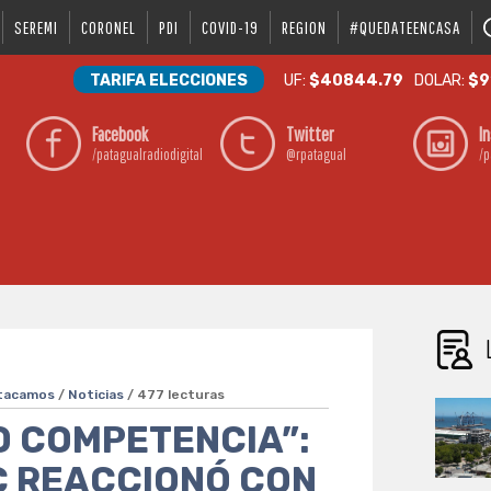
SEREMI
CORONEL
PDI
COVID-19
REGION
#QUEDATEENCASA
TARIFA ELECCIONES
UF:
$40844.79
DOLAR:
$9
Facebook
Twitter
I
/patagualradiodigital
@rpatagual
/p
tacamos
/
Noticias
/ 477 lecturas
O COMPETENCIA”:
C REACCIONÓ CON