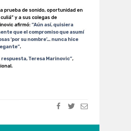
 la prueba de sonido, oportunidad en
 culiá” y a sus colegas de
novic afirmó:
“Aún así, quisiera
esente que el compromiso que asumí
cosas ‘por su nombre’… nunca hice
elegante”
.
su respuesta, Teresa Marinovic”
,
ional.