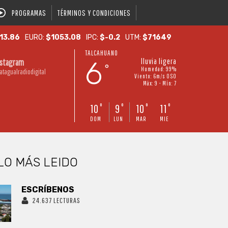
PROGRAMAS
TÉRMINOS Y CONDICIONES
13.86
EURO:
$1053.08
IPC:
$-0.2
UTM:
$71649
TALCAHUANO
6
lluvia ligera
nstagram
°
Humedad: 99%
atagualradiodigital
Viento: 6m/s OSO
Máx: 9 • Mín: 7
10
9
10
11
°
°
°
°
DOM
LUN
MAR
MIE
LO MÁS LEIDO
ESCRÍBENOS
24.637 LECTURAS