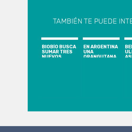
TAMBIÉN TE PUEDE INT
BIOBÍO BUSCA
EN ARGENTINA
BE
SUMAR TRES
UNA
UL
NUEVOS
ORANGUTANA
AS
LICEOS
LLAMADA
EL
BICENTENARIO
SANDRA SE
FE
CONVIRTIÓ EN
SC
«PERSONA»
PO
AL
FÚ
PR