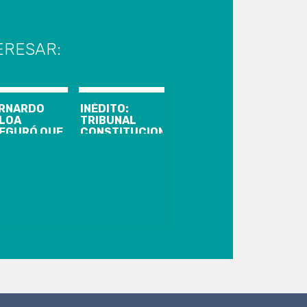
ERESAR:
RNARDO
INÉDITO:
LOA
TRIBUNAL
EGURÓ QUE
CONSTITUCIONAL
 ESTADIO
ACOGIÓ
DERICO
REQUERIMIENTO
HWAGER SI
DE
DRÁ
PROFESORA
BERGAR
QUE PIDIÓ
TBOL
RETIRAR LOS
OFESIONAL
AHORROS DE
SU AFP