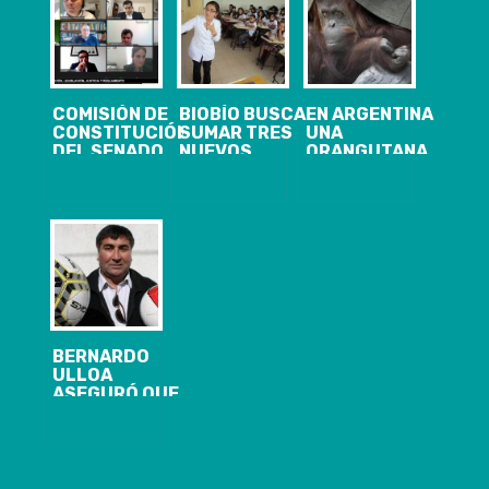
COMISIÓN DE
BIOBÍO BUSCA
EN ARGENTINA
CONSTITUCIÓN
SUMAR TRES
UNA
DEL SENADO
NUEVOS
ORANGUTANA
VOTA ESTE
LICEOS
LLAMADA
LUNES EL
BICENTENARIO
SANDRA SE
RETIRO DEL
CONVIRTIÓ EN
10% DE
«PERSONA»
FONDOS DE LA
AFP
BERNARDO
ULLOA
ASEGURÓ QUE
EL ESTADIO
FEDERICO
SCHWAGER SI
PODRÁ
ALBERGAR