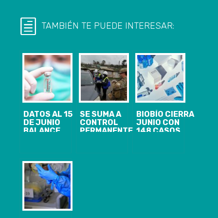
TAMBIÉN TE PUEDE INTERESAR:
DATOS AL 15
SE SUMA A
BIOBÍO CIERRA
DE JUNIO
CONTROL
JUNIO CON
BALANCE
PERMANENTE
148 CASOS
COVID-19: 55
UBICADO EN
NUEVOS,
NUEVOS Y
ISLA MOCHA
1.844
1.193 CASOS
SE INICIÓ
ACTIVOS Y EL
ACTIVOS
CONTROL
ANUNCIO DE
SANITARIO
CORDÓN
ALEATORIO EN
SANITARIO
EMBARCADERO
PARA
QUE CONECTA
CORONEL Y
LOTA CON
LOTA
ISLA SANTA