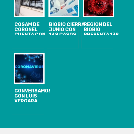
COSAM DE
BIOBÍO CIERRA
REGIÓN DEL
CORONEL
JUNIO CON
BIOBÍO
CUENTA CON
148 CASOS
PRESENTA 139
NUEVA
NUEVOS,
CASOS
MODALIDAD
1.844
NUEVOS,
DE ATENCIÓN
ACTIVOS Y EL
10.836
USUARIA EN
ANUNCIO DE
ACUMULADOS
ESTE PERIODO
CORDÓN
Y 1.469
DE
SANITARIO
ACTIVOS DE
CONTINGENCIA
PARA
COVID-19
CORONEL Y
LOTA
CONVERSAMOS
CON LUIS
VERGARA
GONZÁLEZ |
MICROBIÓLOGO
JEFE DE
LABORATORIO
DE CIENCIAS
DE LA