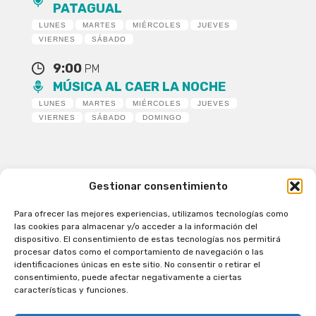
PATAGUAL
LUNES
MARTES
MIÉRCOLES
JUEVES
VIERNES
SÁBADO
9:00
PM
MÚSICA AL CAER LA NOCHE
LUNES
MARTES
MIÉRCOLES
JUEVES
VIERNES
SÁBADO
DOMINGO
Gestionar consentimiento
Para ofrecer las mejores experiencias, utilizamos tecnologías como
Patagual Radio Digital 2026 - Todos los derechos
las cookies para almacenar y/o acceder a la información del
reservados
dispositivo. El consentimiento de estas tecnologías nos permitirá
procesar datos como el comportamiento de navegación o las
la Radio de Verdad
identificaciones únicas en este sitio. No consentir o retirar el
Cobertura
consentimiento, puede afectar negativamente a ciertas
Programación
características y funciones.
Escríbenos
Contacto Comercial