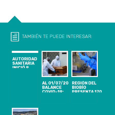
TAMBIÉN TE PUEDE INTERESAR:
AUTORIDAD
SANITARIA
INICIÓ 9
SUMARIOS
SANITARIOS Y
PROHIBICIONES
AL 01/07/20
REGIÓN DEL
DE
BALANCE
BIOBÍO
FUNCIONAMIENTO
COVID-19:
PRESENTA 170
EN PRIMER DÍA
REGIÓN DEL
CASOS
CON 10
BIOBÍO
NUEVOS,
COMUNAS EN
PRESENTA 106
9.982
CUARENTENA
CASOS
ACUMULADOS
NUEVOS, 6.951
Y 1.307