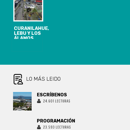
ACUMULADOS
ACTIVOS DE
Y 1.723
COVID-19
ACTIVOS
CURANILAHUE,
LEBU Y LOS
ÁLAMOS
INGRESAN A
CUARENTENA
DESDE EL
18/09, A LAS
05 AM.REGIÓN
DEL BIOBÍO
PRESENTA 140
CASOS
LO MÁS LEIDO
NUEVOS,
20.854
ACUMULADOS
ESCRÍBENOS
Y 1.935
24.601 LECTURAS
ACTIVOS DE
COVID-19
PROGRAMACIÓN
23.593 LECTURAS