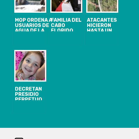
MOP ORDENA A
FAMILIA DEL
ATACANTES
USUARIOS DE
CABO
HICIERON
AGUA DE LA
FLORIDO
HASTA UN
REGIÓN DE
CLAMA POR
PICNIC:
BIOBÍO EL
JUSTICIA
GOBIERNO
CIERRE DE
DURANTE SU
PEDIRÁ
BOCATOMAS
FUNERAL
EXPLICACIONES
PARA EVITAR
A LAS FFAA
EVENTUALES
POR NO
DESBORDES
ACTUAR EN
EN CASO DE
CURANILAHUE
CRECIDAS
POR LLUVIA
DECRETAN
PRESIDIO
PERPETUO
CALIFICADO Y
10 AÑOS DE
INTERNACIÓN
PARA
HOMICIDAS DE
NIÑA TAMARA
MOYA