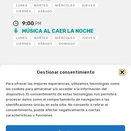
LUNES
MARTES
MIÉRCOLES
JUEVES
VIERNES
SÁBADO
9:00
PM
MÚSICA AL CAER LA NOCHE
LUNES
MARTES
MIÉRCOLES
JUEVES
VIERNES
SÁBADO
DOMINGO
Gestionar consentimiento
Para ofrecer las mejores experiencias, utilizamos tecnologías como
Patagual Radio Digital 2026 - Todos los derechos
las cookies para almacenar y/o acceder a la información del
reservados
dispositivo. El consentimiento de estas tecnologías nos permitirá
procesar datos como el comportamiento de navegación o las
la Radio de Verdad
identificaciones únicas en este sitio. No consentir o retirar el
Cobertura
consentimiento, puede afectar negativamente a ciertas
Programación
características y funciones.
Escríbenos
Contacto Comercial