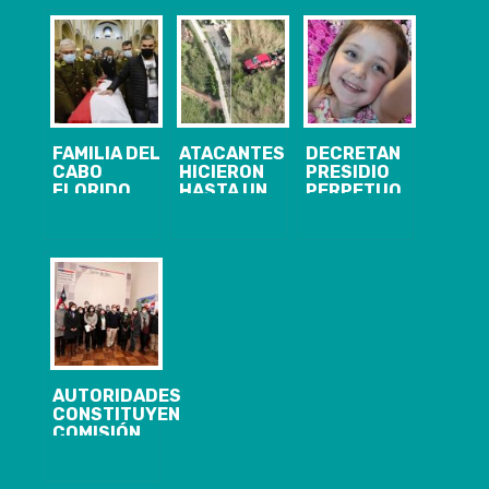
FAMILIA DEL
ATACANTES
DECRETAN
CABO
HICIERON
PRESIDIO
FLORIDO
HASTA UN
PERPETUO
CLAMA POR
PICNIC:
CALIFICADO Y
JUSTICIA
GOBIERNO
10 AÑOS DE
DURANTE SU
PEDIRÁ
INTERNACIÓN
FUNERAL
EXPLICACIONES
PARA
A LAS FFAA
HOMICIDAS DE
POR NO
NIÑA TAMARA
ACTUAR EN
MOYA
CURANILAHUE
AUTORIDADES
CONSTITUYEN
COMISIÓN
REGIONAL
PARA LA
IGUALDAD DE