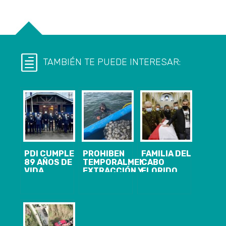
TAMBIÉN TE PUEDE INTERESAR:
PDI CUMPLE
PROHIBEN
FAMILIA DEL
89 AÑOS DE
TEMPORALMENTE
CABO
VIDA
EXTRACCIÓN Y
FLORIDO
INSTITUCIONAL
COMERCIALIZACIÓN
CLAMA POR
Y EN LA
DE MOLUSCOS
JUSTICIA
COMUNA DE
EN BAHÍA DE
DURANTE SU
LOTA DE
CORONEL
FUNERAL
IGUAL SE
ENTRE LÍMITE
CONMEMORÓ
NORTE PUNTA