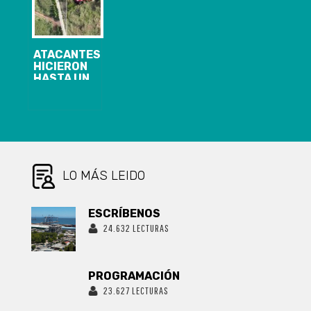
ESTE NUEVO
PUCHOCO Y
ANIVERSARIO
LÍMITE SUR
PUNTA LOTA
ATACANTES
HICIERON
HASTA UN
PICNIC:
GOBIERNO
PEDIRÁ
EXPLICACIONES
A LAS FFAA
POR NO
ACTUAR EN
CURANILAHUE
LO MÁS LEIDO
ESCRÍBENOS
24.632 LECTURAS
PROGRAMACIÓN
23.627 LECTURAS