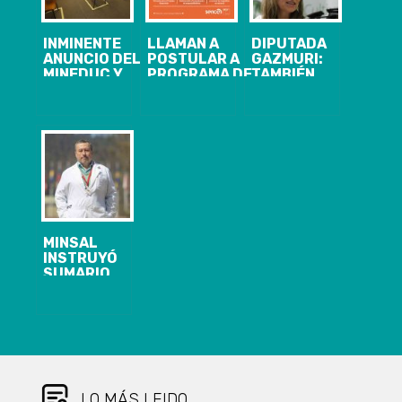
INMINENTE
LLAMAN A
DIPUTADA
ANUNCIO DEL
POSTULAR A
GAZMURI:
MINEDUC Y
PROGRAMA DE
TAMBIÉN
MINSAL SOBRE
CAPACITACIÓN
FUMO
LAS
PARA
MARIHUANA Y
VACACIONES
MEJORAR
“NO ME
DE INVIERNO:
EMPRENDIMIENTOS:
AVERGÜENZO”
SE
HAY 260
ADELANTARÍAN
CUPOS
POR ALZA DE
GRATUITOS
ENFERMEDADES
DISPONIBLES
RESPIRATORIAS
MINSAL
INSTRUYÓ
SUMARIO
CONTRA
SEREMI DEL
BIOBÍO QUE
ASEGURÓ QUE
BORIC LO
MANDATÓ A
HACER
CAMPAÑA POR
LO MÁS LEIDO