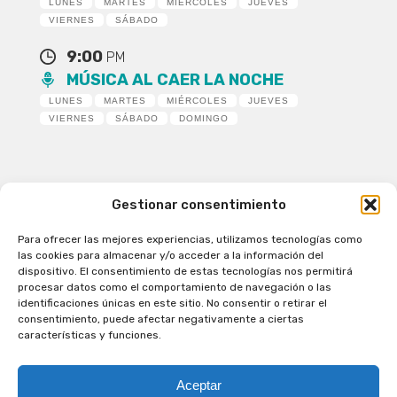
LUNES
MARTES
MIÉRCOLES
JUEVES
VIERNES
SÁBADO
9:00
PM
MÚSICA AL CAER LA NOCHE
LUNES
MARTES
MIÉRCOLES
JUEVES
VIERNES
SÁBADO
DOMINGO
Gestionar consentimiento
Para ofrecer las mejores experiencias, utilizamos tecnologías como
Patagual Radio Digital 2026 - Todos los derechos
las cookies para almacenar y/o acceder a la información del
reservados
dispositivo. El consentimiento de estas tecnologías nos permitirá
procesar datos como el comportamiento de navegación o las
la Radio de Verdad
identificaciones únicas en este sitio. No consentir o retirar el
Cobertura
consentimiento, puede afectar negativamente a ciertas
Programación
características y funciones.
Escríbenos
Contacto Comercial
Aceptar