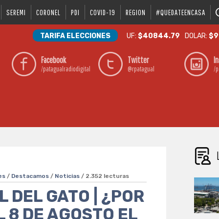
SEREMI
CORONEL
PDI
COVID-19
REGION
#QUEDATEENCASA
TARIFA ELECCIONES
UF:
$40844.79
DOLAR:
$9
Facebook
Twitter
I
/patagualradiodigital
@rpatagual
/p
es
/
Destacamos
/
Noticias
/ 2.352 lecturas
 DEL GATO | ¿POR
L 8 DE AGOSTO EL