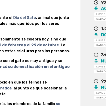
9
A
LUNES
ente el
Día del Gato
, animal que junto
SÁBA
males más queridos por los seres
1
D
solamente se celebra hoy, sino que
LUNES
0 de febrero y el 29 de octubre.
Lo
SÁBA
n estas criaturas para las personas.
3
M
o con el gato es muy antigua y se
nzó su domesticación en el antiguo
LUNES
SÁBA
9
pcio en que los felinos se
M
grados
, al punto de que ocasionar la
LUNES
rte.
SÁBA
a, los miembros de la familia
se