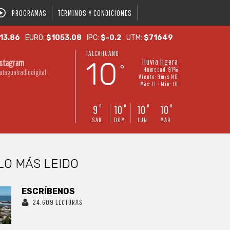
PROGRAMAS
TÉRMINOS Y CONDICIONES
13.86
EURO:
$1053.08
IPC:
$-0.2
UTM:
$71649
TALCAHUANO
10
lluvia ligera
nstagram
°
Humedad: 91%
atagualradiodigital
Viento: 9m/s NO
Máx: 11 • Mín: 10
9
10
10
10
°
°
°
°
SAB
DOM
LUN
MAR
LO MÁS LEIDO
ESCRÍBENOS
24.609 LECTURAS