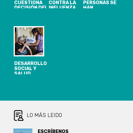
CUESTIONA
CONTRA LA
PERSONAS SE
DECISIÓN DEL
INFLUENZA
HAN
GOBIERNO DE
LLEGA AL
VACUNADO
ADELANTAR Y
91,6% EN LA
CONTRA LA
EXTENDER
REGIÓN
INFLUENZA EN
VACACIONES
BIOBÍO
DE INVIERNO
DESARROLLO
SOCIAL Y
SALUD
COMENZARON
VACUNACIÓN
CONTRA
INFLUENZA A
MÁS DE 300
CUIDADORAS
DE LA REGIÓN
DEL BIOBÍO
LO MÁS LEIDO
ESCRÍBENOS