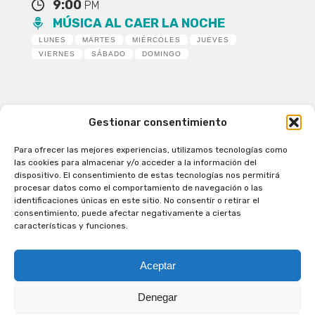
9:00
PM
MÚSICA AL CAER LA NOCHE
LUNES
MARTES
MIÉRCOLES
JUEVES
VIERNES
SÁBADO
DOMINGO
Gestionar consentimiento
Para ofrecer las mejores experiencias, utilizamos tecnologías como
Patagual Radio Digital 2026 - Todos los derechos
las cookies para almacenar y/o acceder a la información del
reservados
dispositivo. El consentimiento de estas tecnologías nos permitirá
procesar datos como el comportamiento de navegación o las
la Radio de Verdad
identificaciones únicas en este sitio. No consentir o retirar el
Cobertura
consentimiento, puede afectar negativamente a ciertas
Programación
características y funciones.
Escríbenos
Contacto Comercial
Aceptar
Síguenos en nuestras Redes Sociales
Denegar