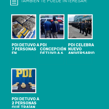
TAMBIÉN TE PUEDE INTERESAR:
PDI DETUVO A
PDI
PDI CELEBRA
7 PERSONAS
CONCEPCIÓN
NUEVO
EN
DETUVO A 6
ANIVERSARIO
PROCEDIMIENTOS
PERSONAS Y
CON ALTA
ANTIDROGAS
DECOMISÓ
VALORACIÓN
EN LA
MÁS DE 62 MIL
CIUDADANA
PROVINCIA DE
DOSIS DE
CONCEPCIÓN
DROGA
PDI DETUVO A
2 PERSONAS
QUE TRAÍAN