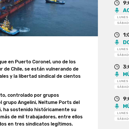
9
A
LUNES
SÁBA
1
D
LUNES
SÁBA
ue en Puerto Coronel, uno de los
3
ur de Chile, se están vulnerando de
M
es y la libertad sindical de cientos
LUNES
SÁBA
rto, controlado por grupos
9
 grupo Angelini, Neltume Ports del
M
i, ha sostenido históricamente su
LUNES
 más de mil trabajadores, entre ellos
SÁBA
s en tres sindicatos legítimos.