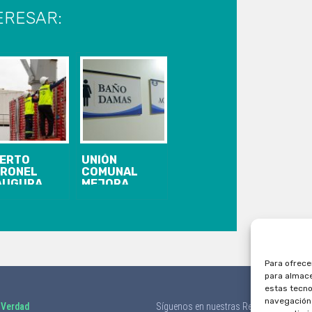
ERESAR:
ERTO
UNIÓN
RONEL
COMUNAL
AUGURA
MEJORA
RVICIO DE
INSTALACIONES
UTA
SANITARIAS
ESCA
CON APORTE
ERADO POR
DE PUERTO
OL
CORONEL
RRIERS
Para ofrece
para almace
estas tecno
navegación o
 Verdad
Síguenos en nuestras Redes Sociales