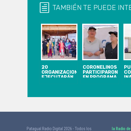
TAMBIÉN TE PUEDE INT
20
CORONELINOS
PU
ORGANIZACIONES
PARTICIPARON
CO
EJECUTARÁN
EN PROGRAMA
IN
PROYECTOS
DE
SE
CON FONDO
EDUCACIÓN
FR
CONCURSABLE
AMBIENTAL
FR
DE PUERTO
ORGANIZADO
OP
CORONEL
POR PUERTO
CO
CORONEL
CA
Patagual Radio Digital 2026 - Todos los
la Radio de