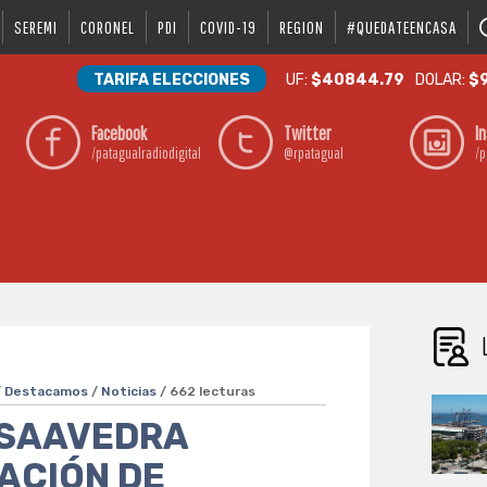
SEREMI
CORONEL
PDI
COVID-19
REGION
#QUEDATEENCASA
TARIFA ELECCIONES
UF:
$40844.79
DOLAR:
$9
Facebook
Twitter
I
/patagualradiodigital
@rpatagual
/p
/
Destacamos
/
Noticias
/ 662 lecturas
 SAAVEDRA
ACIÓN DE