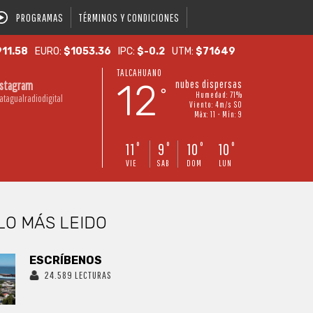
PROGRAMAS
TÉRMINOS Y CONDICIONES
11.58
EURO:
$1053.36
IPC:
$-0.2
UTM:
$71649
TALCAHUANO
12
nubes dispersas
nstagram
°
Humedad: 71%
atagualradiodigital
Viento: 4m/s SO
Máx: 11 • Mín: 9
11
9
10
10
°
°
°
°
VIE
SAB
DOM
LUN
LO MÁS LEIDO
ESCRÍBENOS
24.589 LECTURAS