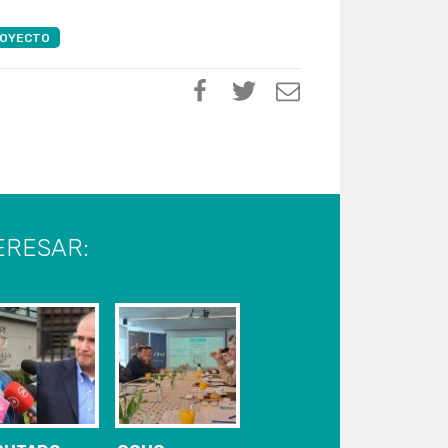
OYECTO
ERESAR: