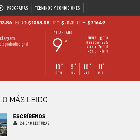
PROGRAMAS
TÉRMINOS Y CONDICIONES
13.86
EURO:
$1053.08
IPC:
$-0.2
UTM:
$71649
TALCAHUANO
9
lluvia ligera
nstagram
°
Humedad: 89%
atagualradiodigital
Viento: 7m/s O
Máx: 9 • Mín: 9
10
9
10
11
°
°
°
°
DOM
LUN
MAR
MIE
LO MÁS LEIDO
ESCRÍBENOS
24.648 LECTURAS