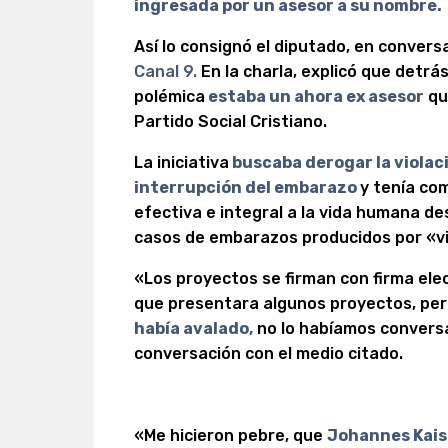
ingresada por un asesor a su nombre.
Así lo consignó el diputado, en conver
Canal 9.
En la charla, explicó que detrá
polémica
estaba un ahora ex asesor
qu
Partido Social Cristiano.
La iniciativa
buscaba derogar la violac
interrupción del embarazo
y tenía co
efectiva e integral a la vida humana d
casos de embarazos producidos por «vi
«Los proyectos se firman con firma elec
que presentara algunos proyectos, pe
había avalado,
no lo habíamos conversa
conversación con el medio citado.
«Me hicieron pebre, que
Johannes Kais