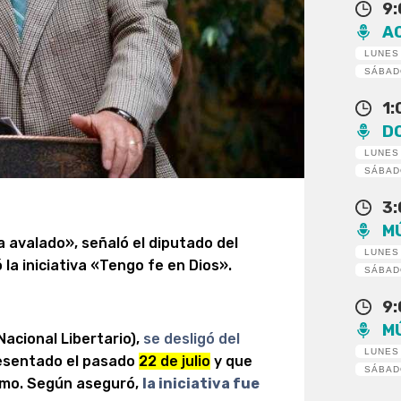
9
A
LUNES
SÁBA
1
D
LUNES
SÁBA
3
M
a avalado», señaló el diputado del
LUNES
 la iniciativa «Tengo fe en Dios».
SÁBA
9
M
Nacional Libertario),
se desligó del
LUNES
resentado el pasado
22 de julio
y que
SÁBA
ismo. Según aseguró,
la iniciativa fue