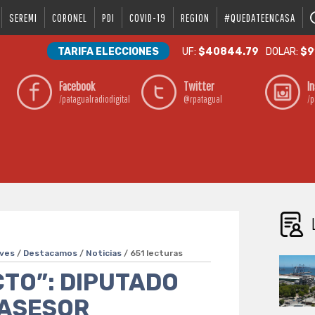
SEREMI
CORONEL
PDI
COVID-19
REGION
#QUEDATEENCASA
TARIFA ELECCIONES
UF:
$40844.79
DOLAR:
$9
Facebook
Twitter
I
/patagualradiodigital
@rpatagual
/p
ves
/
Destacamos
/
Noticias
/ 651 lecturas
CTO”: DIPUTADO
 ASESOR