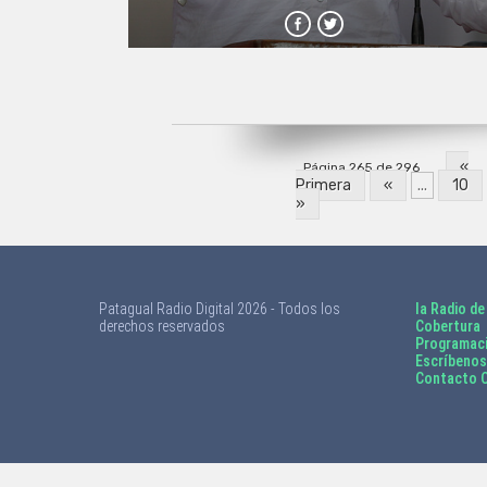
«
Página 265 de 296
Primera
«
...
10
»
Patagual Radio Digital 2026 - Todos los
la Radio de
derechos reservados
Cobertura
Programac
Escríbenos
Contacto C