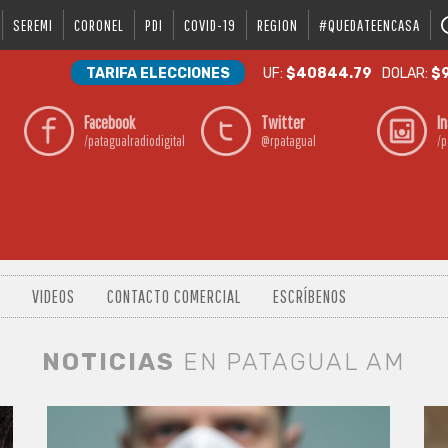
SEREMI
CORONEL
PDI
COVID-19
REGION
#QUEDATEENCASA
TARIFA ELECCIONES
UF:
$40844.79
DOLAR:
$9
Facebook
Twitter
I
/patagualradiodigital
@rpatagual
/p
VIDEOS
CONTACTO COMERCIAL
ESCRÍBENOS
NOTICIAS
EN PATAGUAL AM