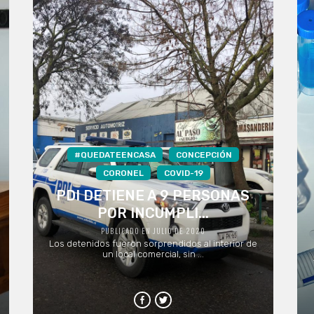
#QUEDATEENCASA
CONCEPCIÓN
CORONEL
COVID-19
PDI DETIENE A 9 PERSONAS
POR INCUMPLI...
PUBLICADO EN JULIO DE 2020
Los detenidos fueron sorprendidos al interior de
un local comercial, sin ...