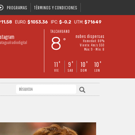
PROGRAMAS
TÉRMINOS Y CONDICIONES
11.58
EURO:
$1053.36
IPC:
$-0.2
UTM:
$71649
TALCAHUANO
8
nubes dispersas
nstagram
°
Humedad: 88%
atagualradiodigital
Viento: 4m/s SSO
Máx: 9 • Mín: 8
11
9
10
10
°
°
°
°
VIE
SAB
DOM
LUN