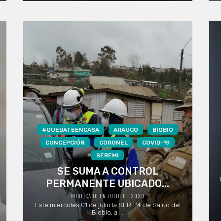
#QUEDATEENCASA
ARAUCO
BIOBIO
CONCEPCIÓN
CORONEL
COVID-19
SEREMI
SE SUMA A CONTROL
PERMANENTE UBICADO...
PUBLICADO EN JULIO DE 2020
Este miércoles 01 de julio la SEREMI de Salud del
Biobío, a ...