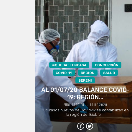
#QUEDATEENCASA
CONCEPCIÓN
COVID-19
REGION
SALUD
SEREMI
AL 01/07/20 BALANCE COVID-
19: REGIÓN...
PUBLICADO EN JULIO DE 2020
106 casos nuevos de Covid-19 se contabilizan en
la región del Biobío ...