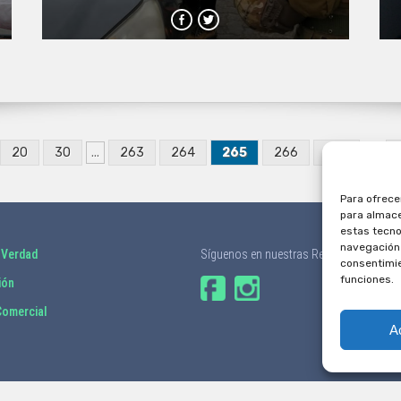
20
30
...
263
264
265
266
267
...
Para ofrece
para almace
estas tecno
navegación o
 Verdad
Síguenos en nuestras Redes Sociales
consentimie
funciones.
ión
omercial
A