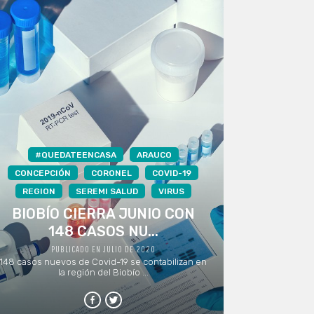
#QUEDATEENCASA
ARAUCO
CONCEPCIÓN
CORONEL
COVID-19
REGION
SEREMI SALUD
VIRUS
BIOBÍO CIERRA JUNIO CON
148 CASOS NU...
PUBLICADO EN JULIO DE 2020
148 casos nuevos de Covid-19 se contabilizan en
la región del Biobío ...