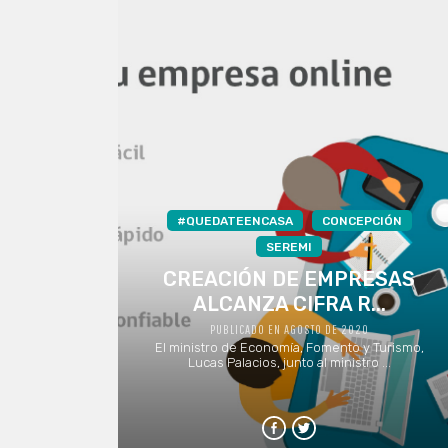
#QUEDATEENCASA
CONCEPCIÓN
SEREMI
CREACIÓN DE EMPRESAS
ALCANZA CIFRA R...
PUBLICADO EN AGOSTO DE 2020
El ministro de Economía, Fomento y Turismo,
Lucas Palacios, junto al ministro ...