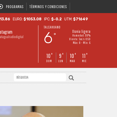
PROGRAMAS
TÉRMINOS Y CONDICIONES
13.86
EURO:
$1053.08
IPC:
$-0.2
UTM:
$71649
TALCAHUANO
6
lluvia ligera
nstagram
°
Humedad: 99%
atagualradiodigital
Viento: 5m/s OSO
Máx: 8 • Mín: 6
10
9
10
11
°
°
°
°
DOM
LUN
MAR
MIE