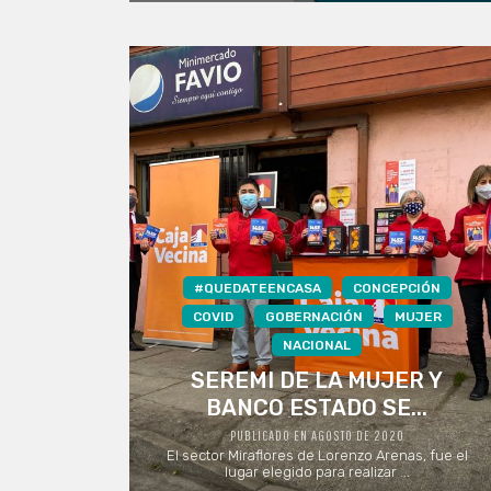
#QUEDATEENCASA
CONCEPCIÓN
COVID
GOBERNACIÓN
MUJER
NACIONAL
SEREMI DE LA MUJER Y
BANCO ESTADO SE...
PUBLICADO EN AGOSTO DE 2020
El sector Miraflores de Lorenzo Arenas, fue el
lugar elegido para realizar ...