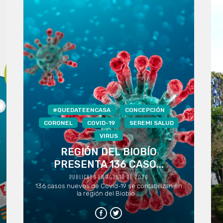
#QUEDATEENCASA
CONCEPCIÓN
CORONEL
COVID-19
SEREMI SALUD
VIRUS
REGIÓN DEL BIOBÍO
PRESENTA 136 CASO...
PUBLICADO EN AGOSTO DE 2020
136 casos nuevos de Covid-19 se contabilizan en
la región del Biobío ...