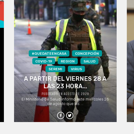
#QUEDATEENCASA
CONCEPCIÓN
COVID-19
REGION
SALUD
SEREMI
VIRUS
A PARTIR DEL VIERNES 28 A
LAS 23 HORA...
PUBLICADO EN AGOSTO DE 2020
El Ministerio de Salud informó este miércoles 26
de agosto que las ...