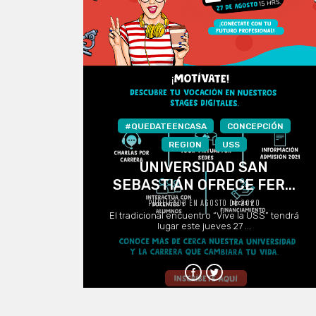
#QUEDATEENCASA
CONCEPCIÓN
REGION
USS
UNIVERSIDAD SAN
SEBASTIÁN OFRECE FER...
PUBLICADO EN AGOSTO DE 2020
El tradicional encuentro “Vive la USS” tendrá
lugar este jueves 27 ...