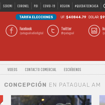
SEREMI
CORONEL
PDI
COVID-19
REGION
#QUEDATEENCASA
TARIFA ELECCIONES
UF:
$40844.79
DOLAR:
$9
Facebook
Twitter
I
/patagualradiodigital
@rpatagual
/p
VIDEOS
CONTACTO COMERCIAL
ESCRÍBENOS
CONCEPCIÓN
EN PATAGUAL AM