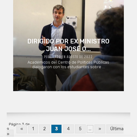
DIRIGIDO POR EX MINISTRO
JUAN JOSÉ O...
PUBLICADO EN AGOSTO DE 2022
Académicos del Centro de Políticas Públicas
dialogaron con los estudiantes sobre ...
Página 3 de
«
1
2
3
4
5
...
»
Última
9
»