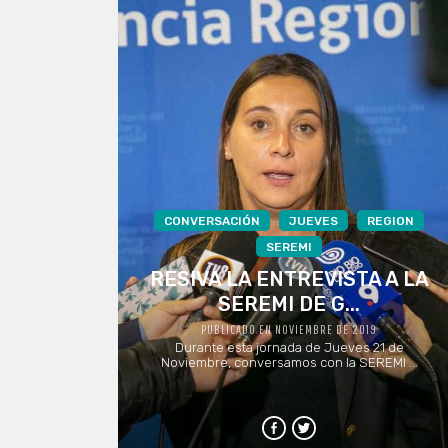
CONVERSACIÓN
JUEVES
REGION
SEREMI
RESIVA LA ENTREVISTA A LA
SEREMI DE G...
PUBLICADO EN NOVIEMBRE DE 2019
Durante esta jornada de Jueves 21 de
Noviembre, conversamos con la SEREMI ...