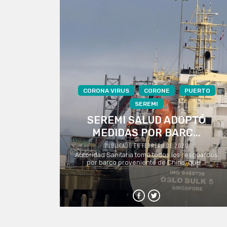
CORONA VIRUS
CORONE
PUERTO
SEREMI
SEREMI SALUD ADOPTÓ
MEDIDAS POR BARC...
PUBLICADO EN FEBRERO DE 2020
Autoridad Sanitaria tomó todos los resguardos
por barco proveniente de China, que ...