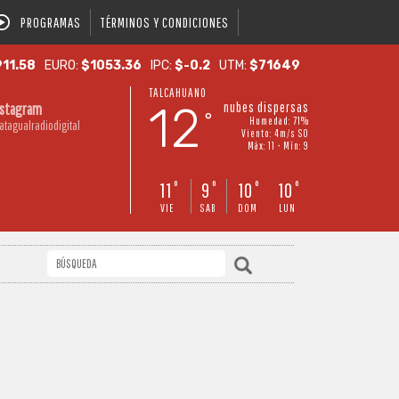
PROGRAMAS
TÉRMINOS Y CONDICIONES
11.58
EURO:
$1053.36
IPC:
$-0.2
UTM:
$71649
TALCAHUANO
12
nubes dispersas
nstagram
°
Humedad: 71%
atagualradiodigital
Viento: 4m/s SO
Máx: 11 • Mín: 9
11
9
10
10
°
°
°
°
VIE
SAB
DOM
LUN