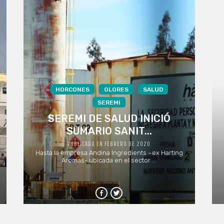
HORCONES
OLORES
SALUD
SEREMI
SEREMI DE SALUD INICIÓ
SUMARIO SANIT...
PUBLICADO EN FEBRERO DE 2020
Hasta la empresa Andina Ingredients –ex Harting
Aromas- ubicada en el sector ...