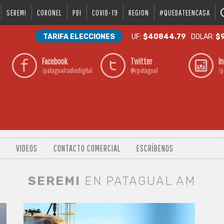
SEREMI
CORONEL
PDI
COVID-19
REGION
#QUEDATEENCASA
TARIFA ELECCIONES
UF:
$40844.79
DOLAR:
$9
Facebook
Twitter
I
/patagualradiodigital
@rpatagual
/p
VIDEOS
CONTACTO COMERCIAL
ESCRÍBENOS
SEREMI
EN PATAGUAL AM