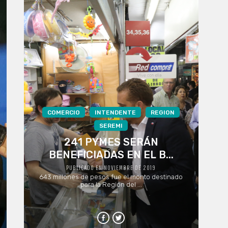
COMERCIO
INTENDENTE
REGION
SEREMI
241 PYMES SERÁN
BENEFICIADAS EN EL B...
PUBLICADO EN NOVIEMBRE DE 2019
643 millones de pesos fue el monto destinado
para la Región del ...