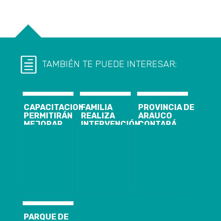
TAMBIÉN TE PUEDE INTERESAR:
CAPACITACIONES
FAMILIA
PROVINCIA DE
PERMITIRÁN
REALIZA
ARAUCO
MEJORAR
INTERVENCIÓN
CONTARÁ
EMPLEABILIDAD
EN HITO
NUEVAS
LOCAL EN
LOTINO
CAMAS UCI Y
ARAUCO,
MODERNO
CURANILAHUE,
EQUIPAMIENTO
LOTA Y LOS
HOSPITALARIO
ÁLAMOS
PARQUE DE