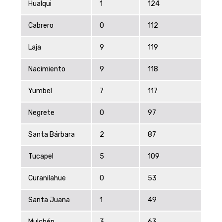
Hualqui
1
124
Cabrero
0
112
Laja
9
119
Nacimiento
9
118
Yumbel
7
117
Negrete
0
97
Santa Bárbara
2
87
Tucapel
5
109
Curanilahue
0
53
Santa Juana
1
49
Mulchén
3
63