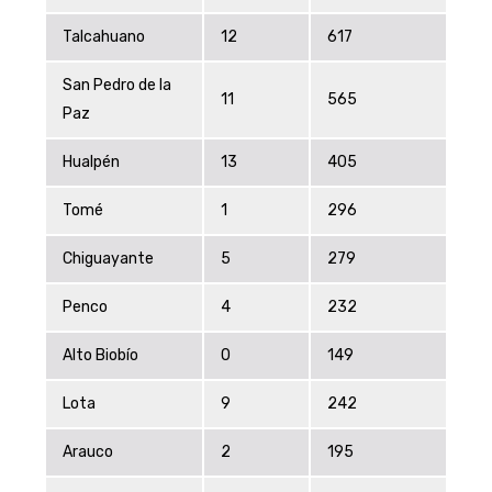
Talcahuano
12
617
San Pedro de la
11
565
Paz
Hualpén
13
405
Tomé
1
296
Chiguayante
5
279
Penco
4
232
Alto Biobío
0
149
Lota
9
242
Arauco
2
195