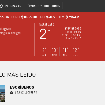
PROGRAMAS
TÉRMINOS Y CONDICIONES
13.86
EURO:
$1053.08
IPC:
$-0.2
UTM:
$71649
TALCAHUANO
2
muy nuboso
nstagram
°
Humedad: 99%
atagualradiodigital
Viento: 3m/s ESE
Máx: 7 • Mín: 4
9
10
11
12
°
°
°
°
LUN
MAR
MIE
JUE
LO MÁS LEIDO
ESCRÍBENOS
24.672 LECTURAS