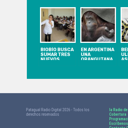
BIOBÍO BUSCA
EN ARGENTINA
BE
SUMAR TRES
UNA
UL
NUEVOS
ORANGUTANA
AS
LICEOS
LLAMADA
EL
BICENTENARIO
SANDRA SE
FE
CONVIRTIÓ EN
SC
«PERSONA»
PO
AL
FÚ
PR
Patagual Radio Digital 2026 - Todos los
la Radio de
derechos reservados
Cobertura
Programac
Escríbenos