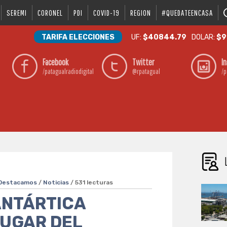
SEREMI
CORONEL
PDI
COVID-19
REGION
#QUEDATEENCASA
TARIFA ELECCIONES
UF:
$40844.79
DOLAR:
$9
Facebook
Twitter
I
/patagualradiodigital
@rpatagual
/p
Destacamos
/
Noticias
/ 531 lecturas
 ANTÁRTICA
LUGAR DEL