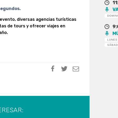
11
 segundos.
V
DOMIN
 evento, diversas agencias turísticas
as de tours y ofrecer viajes en
9
año.
M
LUNES
SÁBA
ERESAR: