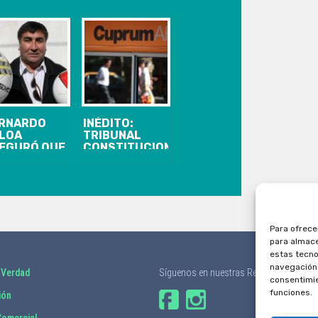
RNARDO
INÉDITO:
LOA
TRIBUNAL
EGURÓ QUE
CONSTITUCIONAL
 ESTADIO
ACOGIÓ
DERICO
REQUERIMIENTO
HWAGER SI
DE
DRÁ
PROFESORA
BERGAR
QUE PIDIÓ
TBOL
RETIRAR LOS
Para ofrece
OFESIONAL
AHORROS DE
para almace
SU AFP
estas tecno
navegación o
 Verdad
Síguenos en nuestras Redes Sociales
consentimie
funciones.
ión