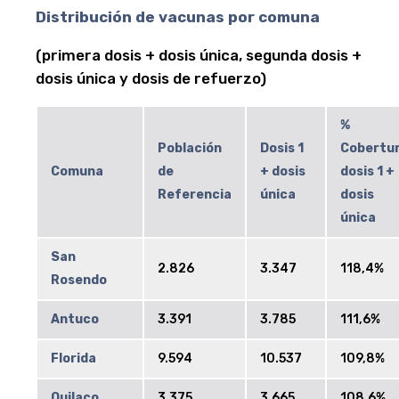
Distribución de vacunas por comuna
(primera dosis + dosis única, segunda dosis +
dosis única y dosis de refuerzo)
%
Población
Dosis 1
Cobertu
Comuna
de
+ dosis
dosis 1 +
Referencia
única
dosis
única
San
2.826
3.347
118,4%
Rosendo
Antuco
3.391
3.785
111,6%
Florida
9.594
10.537
109,8%
Quilaco
3.375
3.665
108,6%