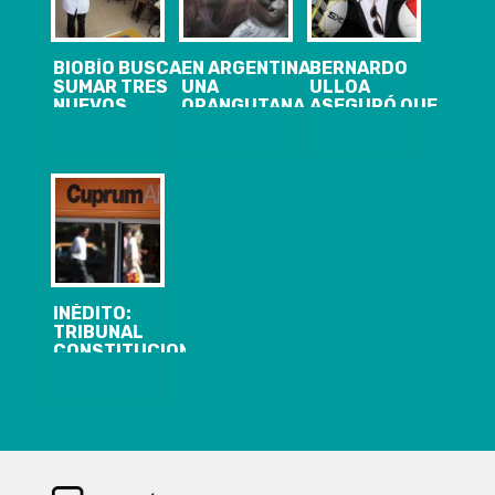
BIOBÍO BUSCA
EN ARGENTINA
BERNARDO
SUMAR TRES
UNA
ULLOA
NUEVOS
ORANGUTANA
ASEGURÓ QUE
LICEOS
LLAMADA
EL ESTADIO
BICENTENARIO
SANDRA SE
FEDERICO
CONVIRTIÓ EN
SCHWAGER SI
«PERSONA»
PODRÁ
ALBERGAR
FÚTBOL
PROFESIONAL
INÉDITO:
TRIBUNAL
CONSTITUCIONAL
ACOGIÓ
REQUERIMIENTO
DE
PROFESORA
QUE PIDIÓ
RETIRAR LOS
AHORROS DE