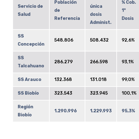
Población
% Cob.
Servicio de
única
de
1°
Salud
dosis
Referencia
Dosis
Administ.
SS
548.806
508.432
92,6%
Concepción
SS
286.279
266.598
93,1%
Talcahuano
SS Arauco
132.368
131.018
99,0%
SS Biobío
323.543
323.945
100,1%
Región
1.290.996
1.229.993
95,3%
Biobío