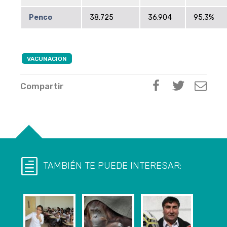
Penco
38.725
36.904
95,3%
VACUNACION
Compartir
TAMBIÉN TE PUEDE INTERESAR: