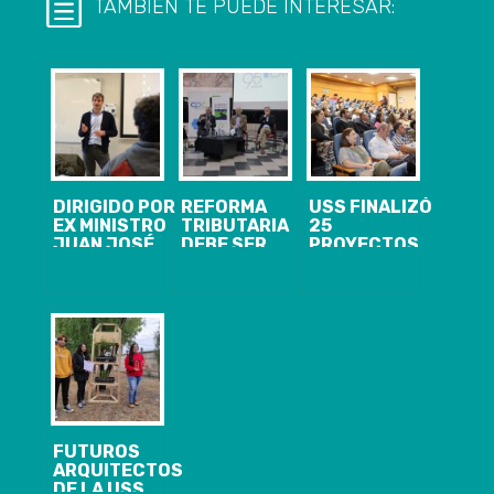
TAMBIÉN TE PUEDE INTERESAR:
DIRIGIDO POR
REFORMA
USS FINALIZÓ
EX MINISTRO
TRIBUTARIA
25
JUAN JOSÉ
DEBE SER
PROYECTOS
OSSA U. SAN
GRADUAL Y
COLABORATIVOS
SEBASTIÁN
REQUIERE
QUE MEJORAN
PRESENTÓ SU
INCENTIVOS
CALIDAD DE
CENTRO DE
ADECUADOS
VIDA DE LA
POLÍTICAS
POBLACIÓN
PÚBLICAS EN
CONCEPCIÓN
FUTUROS
ARQUITECTOS
DE LA USS