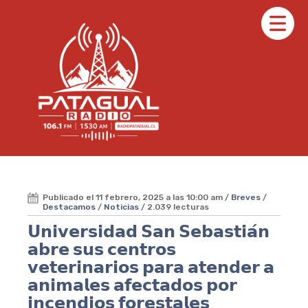
Publicado el 11 febrero, 2025 a las 10:00 am /
Breves
/
Destacamos
/
Noticias
/ 2.039 lecturas
𝗨𝗻𝗶𝘃𝗲𝗿𝘀𝗶𝗱𝗮𝗱 𝗦𝗮𝗻 𝗦𝗲𝗯𝗮𝘀𝘁𝗶𝗮́𝗻
𝗮𝗯𝗿𝗲 𝘀𝘂𝘀 𝗰𝗲𝗻𝘁𝗿𝗼𝘀
𝘃𝗲𝘁𝗲𝗿𝗶𝗻𝗮𝗿𝗶𝗼𝘀 𝗽𝗮𝗿𝗮 𝗮𝘁𝗲𝗻𝗱𝗲𝗿 𝗮
𝗮𝗻𝗶𝗺𝗮𝗹𝗲𝘀 𝗮𝗳𝗲𝗰𝘁𝗮𝗱𝗼𝘀 𝗽𝗼𝗿
𝗶𝗻𝗰𝗲𝗻𝗱𝗶𝗼𝘀 𝗳𝗼𝗿𝗲𝘀𝘁𝗮𝗹𝗲𝘀