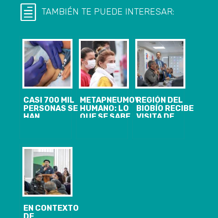
TAMBIÉN TE PUEDE INTERESAR:
CASI 700 MIL
METAPNEUMOVIRUS
REGIÓN DEL
PERSONAS SE
HUMANO: LO
BIOBÍO RECIBE
HAN
QUE SE SABE
VISITA DE
VACUNADO
DEL VIRUS
MISIÓN
CONTRA LA
QUE ESTARÍA
INTERNACIONAL
INFLUENZA EN
COLAPSANDO
PARA
BIOBÍO
HOSPITALES
MEJORAR EL
EN CHINA
CONTROL
INTEGRAL DEL
CÁNCER
EN CONTEXTO
DE