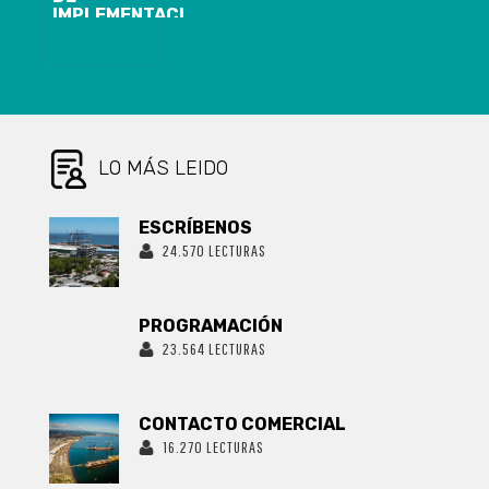
IMPLEMENTACIÓN
DE APS
UNIVERSAL
CARTOGRAFÍA
DE ACTIVOS
COMUNITARIOS:
MÁS DE UN
CENTENAR
ACTORES
LO MÁS LEIDO
SOCIALES DE
CHIGUAYANTE
IDENTIFICARON
ESCRÍBENOS
RECURSOS
24.570 LECTURAS
QUE APORTAN
A SU
BIENESTAR EN
SALUD
PROGRAMACIÓN
23.564 LECTURAS
CONTACTO COMERCIAL
16.270 LECTURAS