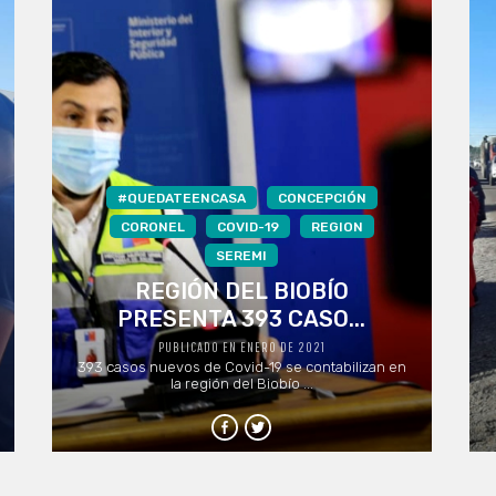
#QUEDATEENCASA
CONCEPCIÓN
CORONEL
COVID-19
REGION
SEREMI
REGIÓN DEL BIOBÍO
PRESENTA 393 CASO...
PUBLICADO EN ENERO DE 2021
393 casos nuevos de Covid-19 se contabilizan en
la región del Biobío ...