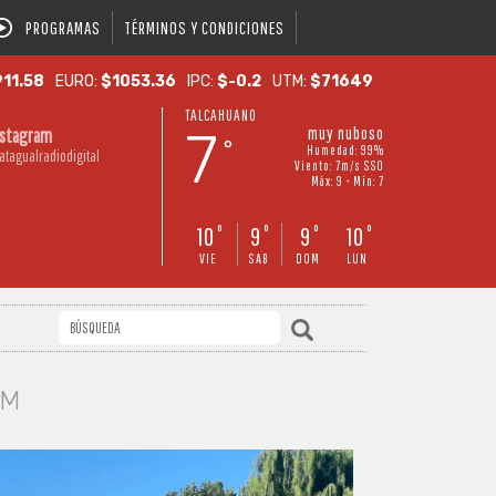
PROGRAMAS
TÉRMINOS Y CONDICIONES
11.58
EURO:
$1053.36
IPC:
$-0.2
UTM:
$71649
TALCAHUANO
7
muy nuboso
nstagram
°
Humedad: 99%
atagualradiodigital
Viento: 7m/s SSO
Máx: 9 • Mín: 7
10
9
9
10
°
°
°
°
VIE
SAB
DOM
LUN
AM