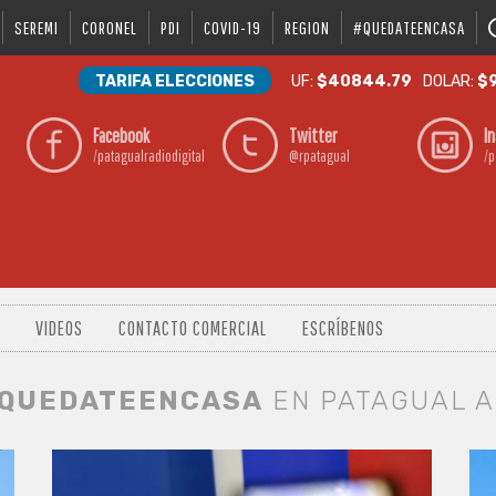
SEREMI
CORONEL
PDI
COVID-19
REGION
#QUEDATEENCASA
TARIFA ELECCIONES
UF:
$40844.79
DOLAR:
$9
Facebook
Twitter
I
/patagualradiodigital
@rpatagual
/p
VIDEOS
CONTACTO COMERCIAL
ESCRÍBENOS
QUEDATEENCASA
EN PATAGUAL 