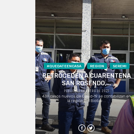
#QUEDATEENCASA
REGION
SEREMI
RETROCEDEN A CUARENTENA
SAN ROSENDO,...
PUBLICADO EN ENERO DE 2021
439 casos nuevos de Covid-19 se contabilizan en
la región del Biobío ...