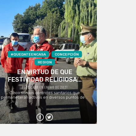
#QUEDATEENCASA
CONCEPCIÓN
REGION
EN VIRTUD DE QUE
FESTIVIDAD RELIGIOSA...
PUBLICADO EN ENERO DE 2021
Cinco son los controles sanitarios que
permanecerán activos en diversos puntos de ...