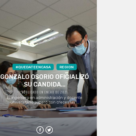
#QUEDATEENCASA
REGION
GONZALO OSORIO OFICIALIZÓ
SU CANDIDA...
PUBLICADO EN ENERO DE 2021
El ingeniero en administración y docente
universitario superó con creces las ...