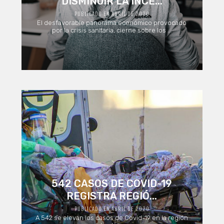
DISMINUIR LA INCE...
PUBLICADO EN ABRIL DE 2020
El desfavorable panorama económico provocado
por la crisis sanitaria, cierne sobre los ...
542 CASOS DE COVID-19
REGISTRA REGIÓ...
PUBLICADO EN ABRIL DE 2020
A 542 se elevan los casos de Covid-19 en la región