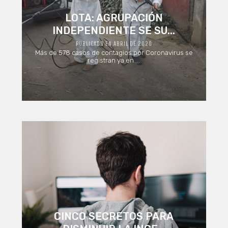
LOTA: AGRUPACIÓN
INDEPENDIENTE SE SU...
PUBLICADO EN ABRIL DE 2020
Más de 578 casos de contagios por Coronavirus se
registran ya en ...
CINCO SECRETOS PARA