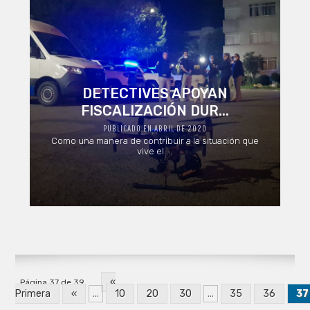
DETECTIVES APOYAN
FISCALIZACIÓN DUR...
PUBLICADO EN ABRIL DE 2020
Como una manera de contribuir a la situación que
vive el ...
«
Página 37 de 39
Primera
«
...
10
20
30
...
35
36
37