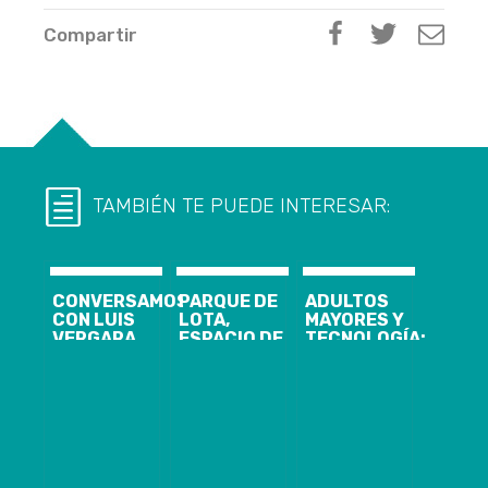
Compartir
TAMBIÉN TE PUEDE INTERESAR:
CONVERSAMOS
PARQUE DE
ADULTOS
CON LUIS
LOTA,
MAYORES Y
VERGARA
ESPACIO DE
TECNOLOGÍA:
GONZÁLEZ |
MEMORIA
LA BRECHA
MICROBIÓLOGO
COLECTIVA
QUE SE
JEFE DE
ACRECIENTA
LABORATORIO
EN PANDEMIA
DE CIENCIAS
DE LA
FACULTAD DE
MEDICINA Y