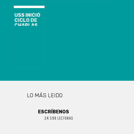
CIENCIA DE LA
UNIVERSIDAD
SAN
USS INICIÓ
SEBASTIÁN
CICLO DE
SEDE
CHARLAS
CONCEPCIÓN.
SOBRE
CLÁSICOS DE
LA
LITERATURA
LO MÁS LEIDO
ESCRÍBENOS
24.598 LECTURAS