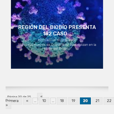
REGIÓN DEL BIOBÍO PRESENTA
182 CASO...
PUBLICADO EN JULIO DE 2020
182 casos nuevos de Covid-19 se contabilizan en la
región del Biobío ...
«
Página 20 de 25
Primera
«
...
10
...
18
19
20
21
22
»