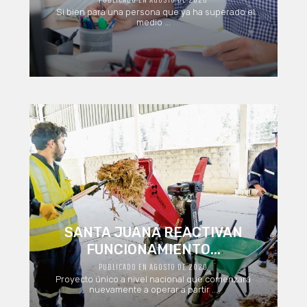
Si bien para una persona que ya ha superado el
medio ...
SANTA JUANA REACTIVAN
FUNCIONAMIENTO...
PUBLICADO EN AGOSTO DE 2020
Proyecto único a nivel nacional que comenzará
nuevamente a operar a partir ...